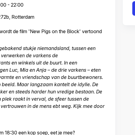
00 - 22:00
 272b, Rotterdam
dt de film 'New Pigs on the Block' vertoond
fgebakend stukje niemandsland, tussen een
, verwerken de varkens de
nts en winkels uit de buurt. In een
jgen Luc, Mia en Anja – de drie varkens – eten
 warmte en vriendschap van de buurtbewoners.
n beeld. Maar langzaam kantelt de idylle. De
aker en steeds harder hun vredige bestaan. De
 plek raakt in verval, de sfeer tussen de
 vertrouwen in de mens ebt weg. Kijk mee door
om 18:30 een kop soep, eet je mee?